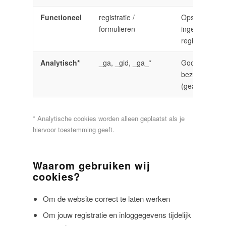
Functioneel
registratie /
Opslaan van
formulieren
ingevulde
registratiege
Analytisch*
_ga, _gid, _ga_*
Google Analy
bezoekersstat
(geanonimise
* Analytische cookies worden alleen geplaatst als je
hiervoor toestemming geeft.
Waarom gebruiken wij
cookies?
Om de website correct te laten werken
Om jouw registratie en inloggegevens tijdelijk