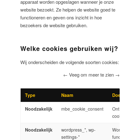
apparaat worden opgeslagen wanneer je onze
website bezoekt. Ze helpen de website goed te
functioneren en geven ons inzicht in hoe
bezoekers de website gebruiken.
Welke cookies gebruiken wij?
Wij onderscheiden de volgende soorten cookies:
← Veeg om meer te zien →
Type
Naam
Doel
Noodzakelijk
mbe_cookie_consent
Onthoudt jou
cookiekeuze
Noodzakelijk
wordpress_*, wp-
WordPress
settings-*
functionele co